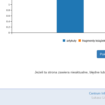
1
0.8
0.6
0.4
0.2
0
artykuły
fragmenty książe
Pok
Jeżeli ta strona zawiera nieaktualne, błędne 
Centrum In
Łukasz Li