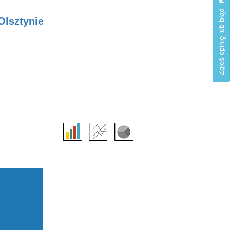
Zgłoś opinię lub błąd
Olsztynie