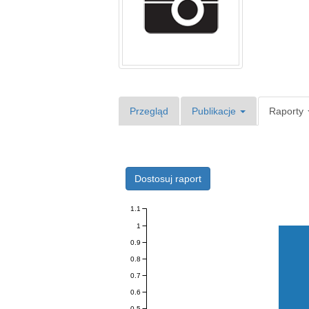
Przegląd
Publikacje
Raporty
Dostosuj raport
1.1
1
0.9
0.8
0.7
0.6
0.5