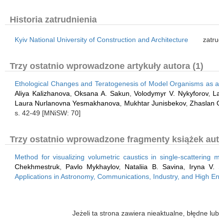
Historia zatrudnienia
Kyiv National University of Construction and Architecture
zatru
Trzy ostatnio wprowadzone artykuły autora (1)
Ethological Changes and Teratogenesis of Model Organisms as an 
Aliya Kalizhanova
,
Oksana A. Sakun
,
Volodymyr V. Nykyforov
,
L
Laura Nurlanovna Yesmakhanova
,
Mukhtar Junisbekov
,
Zhaslan 
s. 42-49 [MNiSW: 70]
Trzy ostatnio wprowadzone fragmenty książek aut
Method for visualizing volumetric caustics in single-scatterin
Chekhmestruk
,
Pavlo Mykhaylov
,
Nataliia B. Savina
,
Iryna V. 
Applications in Astronomy, Communications, Industry, and High 
Jeżeli ta strona zawiera nieaktualne, błędne 