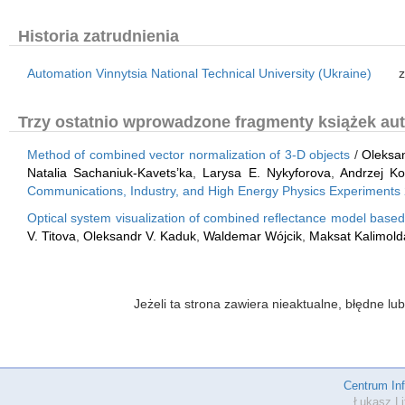
Historia zatrudnienia
Automation Vinnytsia National Technical University (Ukraine)
z
Trzy ostatnio wprowadzone fragmenty książek aut
Method of combined vector normalization of 3-D objects
/
Oleksa
Natalia Sachaniuk-Kavets’ka
,
Larysa E. Nykyforova
,
Andrzej Ko
Communications, Industry, and High Energy Physics Experiments
Optical system visualization of combined reflectance model based
V. Titova
,
Oleksandr V. Kaduk
,
Waldemar Wójcik
,
Maksat Kalimold
Jeżeli ta strona zawiera nieaktualne, błędne 
Centrum In
Łukasz Li