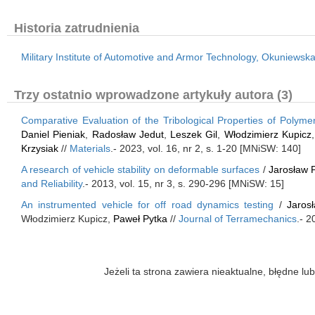
Historia zatrudnienia
Military Institute of Automotive and Armor Technology, Okuniewsk
Trzy ostatnio wprowadzone artykuły autora (3)
Comparative Evaluation of the Tribological Properties of Polym
Daniel Pieniak
,
Radosław Jedut
,
Leszek Gil
,
Włodzimierz Kupicz
Krzysiak
//
Materials
.- 2023, vol. 16, nr 2, s. 1-20 [MNiSW: 140]
A research of vehicle stability on deformable surfaces
/
Jarosław 
and Reliability
.- 2013, vol. 15, nr 3, s. 290-296 [MNiSW: 15]
An instrumented vehicle for off road dynamics testing
/
Jaros
Włodzimierz Kupicz,
Paweł Pytka
//
Journal of Terramechanics
.- 2
Jeżeli ta strona zawiera nieaktualne, błędne 