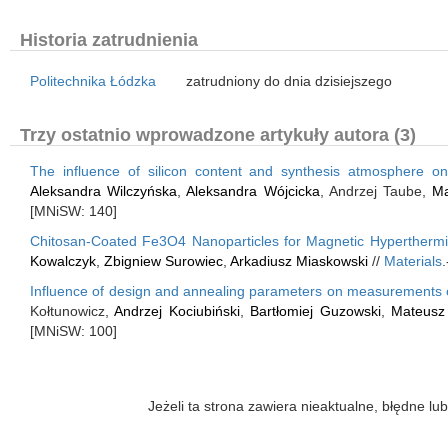
Historia zatrudnienia
Politechnika Łódzka
zatrudniony do dnia dzisiejszego
Trzy ostatnio wprowadzone artykuły autora (3)
The influence of silicon content and synthesis atmosphere o
Aleksandra Wilczyńska
,
Aleksandra Wójcicka
, Andrzej Taube,
Ma
[MNiSW: 140]
Chitosan-Coated Fe3O4 Nanoparticles for Magnetic Hypertherm
Kowalczyk
,
Zbigniew Surowiec
,
Arkadiusz Miaskowski
//
Materials
Influence of design and annealing parameters on measurements of
Kołtunowicz,
Andrzej Kociubiński
,
Bartłomiej Guzowski
,
Mateusz
[MNiSW: 100]
Jeżeli ta strona zawiera nieaktualne, błędne 