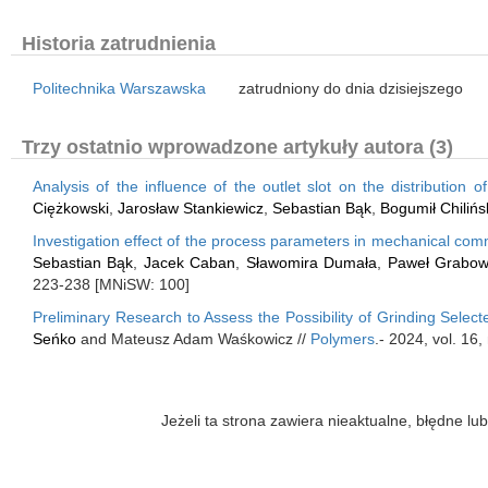
Historia zatrudnienia
Politechnika Warszawska
zatrudniony do dnia dzisiejszego
Trzy ostatnio wprowadzone artykuły autora (3)
Analysis of the influence of the outlet slot on the distribution
Ciężkowski
,
Jarosław Stankiewicz
,
Sebastian Bąk
,
Bogumił Chilińs
Investigation effect of the process parameters in mechanical com
Sebastian Bąk
,
Jacek Caban
,
Sławomira Dumała
,
Paweł Grabow
223-238 [MNiSW: 100]
Preliminary Research to Assess the Possibility of Grinding Selec
Seńko
and Mateusz Adam Waśkowicz //
Polymers
.- 2024, vol. 16
Jeżeli ta strona zawiera nieaktualne, błędne 