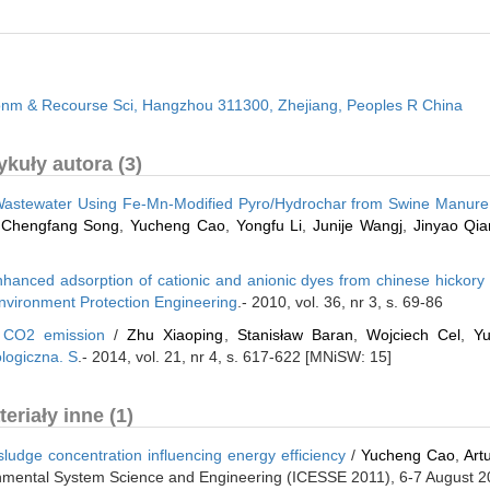
ronm & Recourse Sci, Hangzhou 311300, Zhejiang, Peoples R China
kuły autora (3)
 Wastewater Using Fe-Mn-Modified Pyro/Hydrochar from Swine Manure
,
Chengfang Song
,
Yucheng Cao
,
Yongfu Li
,
Junije Wangj
,
Jinyao Qia
enhanced adsorption of cationic and anionic dyes from chinese hickory
nvironment Protection Engineering
.- 2010, vol. 36, nr 3, s. 69-86
f CO2 emission
/
Zhu Xiaoping
,
Stanisław Baran
,
Wojciech Cel
,
Y
ologiczna. S
.- 2014, vol. 21, nr 4, s. 617-622 [MNiSW: 15]
riały inne (1)
ludge concentration influencing energy efficiency
/
Yucheng Cao
,
Art
onmental System Science and Engineering (ICESSE 2011), 6-7 August 20