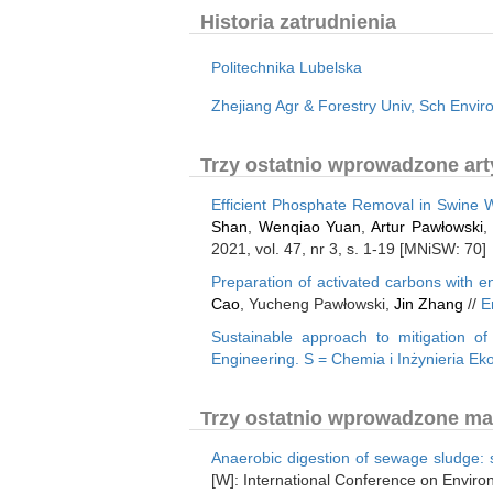
Historia zatrudnienia
Politechnika Lubelska
Zhejiang Agr & Forestry Univ, Sch Envi
Trzy ostatnio wprowadzone arty
Efficient Phosphate Removal in Swine
Shan
,
Wenqiao Yuan
,
Artur Pawłowski
2021, vol. 47, nr 3, s. 1-19 [MNiSW: 70]
Preparation of activated carbons with 
Cao
, Yucheng Pawłowski,
Jin Zhang
//
E
Sustainable approach to mitigation o
Engineering. S = Chemia i Inżynieria Ek
Trzy ostatnio wprowadzone mate
Anaerobic digestion of sewage sludge: s
[W]: International Conference on Envir