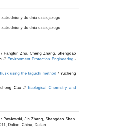
zatrudniony do dnia dzisiejszego
zatrudniony do dnia dzisiejszego
/
Fanglun Zhu
,
Cheng Zhang
,
Shengdao
n
//
Environment Protection Engineering
.-
 husk using the taguchi method
/
Yucheng
ucheng Cao
//
Ecological Chemistry and
ur Pawłowski
,
Jin Zhang
,
Shengdao Shan
.
11, Dalian, China, Dalian