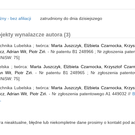
y - bez afiliacji
zatrudniony do dnia dzisiejszego
jekty wynalazcze autora (3)
echnika Lubelska ; twórca:
Marta Juszczyk
,
Elżbieta Czarnocka
,
Krzys
icz
,
Adrian Wit
,
Piotr Ziń
. - Nr patentu B1 248966 ; Nr zgłoszenia pat
NiSW: 75]
elska ; twórca:
Marta Juszczyk
,
Elżbieta Czarnocka
,
Krzysztof Czarn
an Wit
,
Piotr Ziń
. - Nr patentu B1 248965 ; Nr zgłoszenia paten
NiSW: 75]
echnika Lubelska ; twórca:
Marta Juszczyk
,
Elżbieta Czarnocka
,
Krzys
icz
,
Adrian Wit
,
Piotr Ziń
. - Nr zgłoszenia patentowego A1 449032 //
B
L
iera nieaktualne, błędne lub niekompletne dane prosimy o kontakt pod