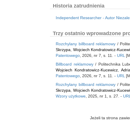
Historia zatrudnienia
Independent Researcher - Autor Niezależn
Trzy ostatnio wprowadzone pro
Rozchylany billboard reklamowy
/ Polit
Skrzypa
,
Wojciech Kondratowicz-Kucew
Patentowego
, 2026, nr 7, s. 11. -
URL
[M
Billboard reklamowy
/ Politechnika Lub
Wojciech Kondratowicz-Kucewicz
,
Adri
Patentowego
, 2026, nr 7, s. 11. -
URL
[M
Rozchylany billboard reklamowy
/ Polit
Skrzypa
,
Wojciech Kondratowicz-Kucew
Wzory użytkowe
, 2025, nr 1, s. 27. -
UR
Jeżeli ta strona zaw