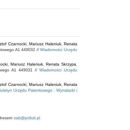
ztof Czarnocki
,
Mariusz Haleniuk
,
Renata
entowego A1 449032 //
Wiadomości Urzędu
ocki
,
Mariusz Haleniuk
,
Renata Skrzypa
,
towego A1 449031 //
Wiadomości Urzędu
ztof Czarnocki
,
Mariusz Haleniuk
,
Renata
iuletyn Urzędu Patentowego : Wynalazki i
 adresem
oab@pollub.pl