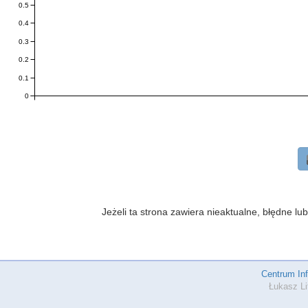
0.5
0.4
0.3
0.2
0.1
0
Jeżeli ta strona zawiera nieaktualne, błędne 
Centrum In
Łukasz Li