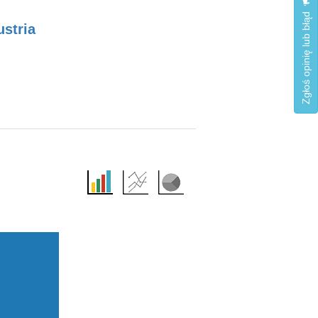
Zgłoś opinię lub błąd
ustria