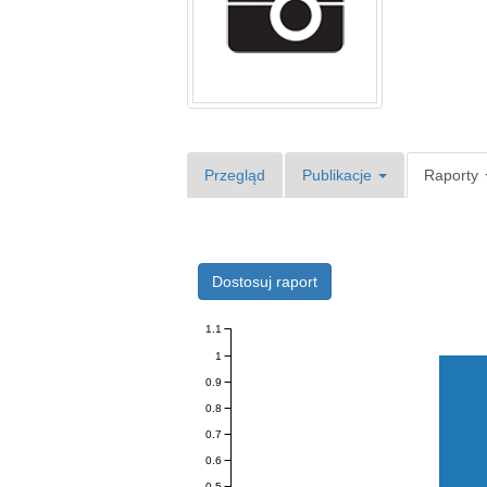
Przegląd
Publikacje
Raporty
Dostosuj raport
1.1
1
0.9
0.8
0.7
0.6
0.5