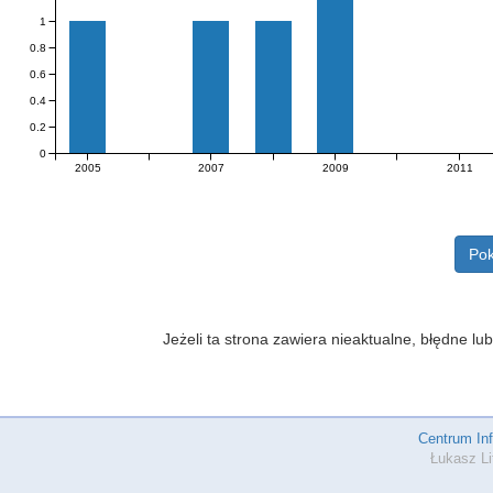
1
0.8
0.6
0.4
0.2
0
2005
2007
2009
2011
Pok
Jeżeli ta strona zawiera nieaktualne, błędne 
Centrum In
Łukasz Li