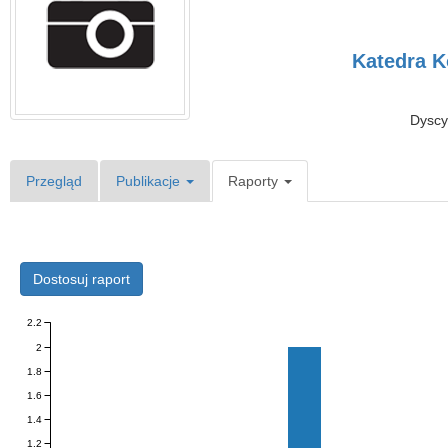
Katedra K
Dyscy
Przegląd
Publikacje
Raporty
Dostosuj raport
2.2
2
1.8
1.6
1.4
1.2