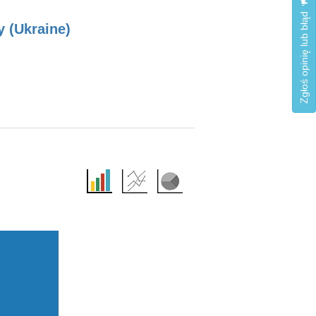
Zgłoś opinię lub błąd
y (Ukraine)