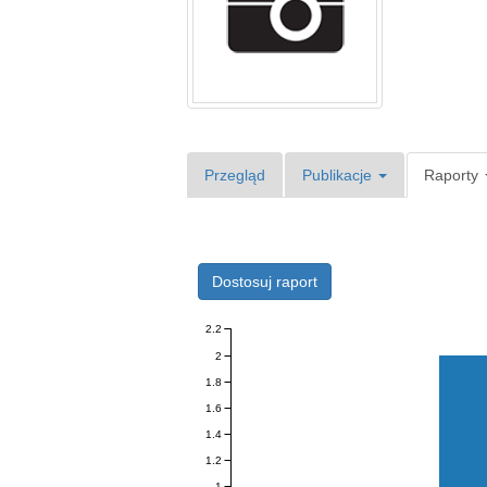
Przegląd
Publikacje
Raporty
Dostosuj raport
2.2
2
1.8
1.6
1.4
1.2
1