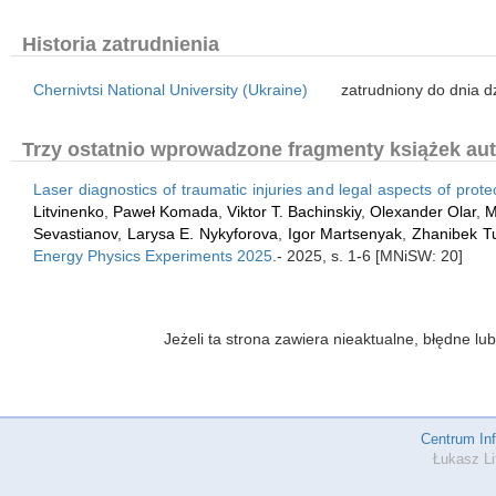
Historia zatrudnienia
Chernivtsi National University (Ukraine)
zatrudniony do dnia d
Trzy ostatnio wprowadzone fragmenty książek aut
Laser diagnostics of traumatic injuries and legal aspects of prot
Litvinenko
,
Paweł Komada
,
Viktor T. Bachinskiy
,
Olexander Olar
,
M
Sevastianov
,
Larysa E. Nykyforova
,
Igor Martsenyak
,
Zhanibek T
Energy Physics Experiments 2025
.- 2025, s. 1-6 [MNiSW: 20]
Jeżeli ta strona zawiera nieaktualne, błędne 
Centrum In
Łukasz Li