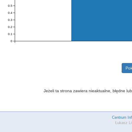
0.5
0.4
0.3
0.2
0.1
0
Pok
Jeżeli ta strona zawiera nieaktualne, błędne 
Centrum In
Łukasz Li