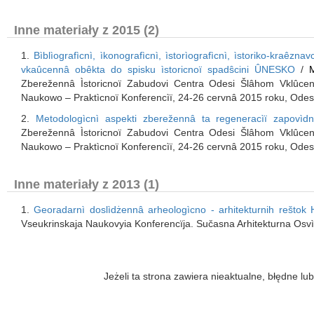
Inne materiały z 2015 (2)
1.
Bìblìografìcnì, ìkonografìcnì, ìstorìografìcnì, ìstoriko-kraêz
vkaûcennâ obêkta do spisku ìstoricnoї spadŝcini ÛNESKO
/
Zberežennâ Ìstoricnoї Zabudovi Centra Odesi Šlâhom Vklûcen
Naukowo – Praktìcnoї Konferencìї, 24-26 cervnâ 2015 roku, Ode
2.
Metodologìcnì aspekti zberežennâ ta regeneracìї zapovìdn
Zberežennâ Ìstoricnoї Zabudovi Centra Odesi Šlâhom Vklûcen
Naukowo – Praktìcnoї Konferencìї, 24-26 cervnâ 2015 roku, Odes
Inne materiały z 2013 (1)
1.
Georadarnì doslìdżennâ arheologìcno - arhitekturnih reštok H
Vseukrinskaja Naukovyia Konferencїja. Sučasna Arhitekturna Osvìta.
Jeżeli ta strona zawiera nieaktualne, błędne 