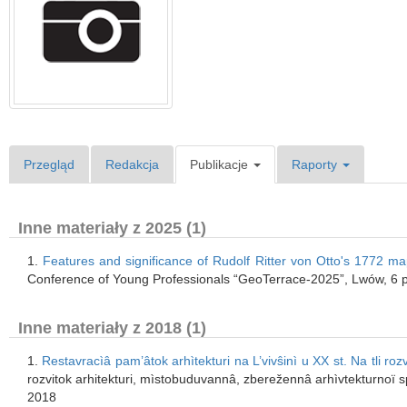
Przegląd
Redakcja
Publikacje
Raporty
Inne materiały z 2025 (1)
1.
Features and significance of Rudolf Ritter von Otto's 1772 ma
Conference of Young Professionals “GeoTerrace-2025”, Lwów, 6 p
Inne materiały z 2018 (1)
1.
Restavracìâ pam’âtok arhìtekturi na L’vivŝinì u XX st. Na tli rozv
rozvitok arhitekturi, mìstobuduvannâ, zberežennâ arhìvtekturnoї s
2018