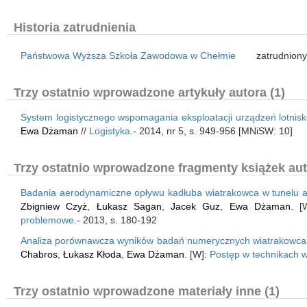
Historia zatrudnienia
Państwowa Wyższa Szkoła Zawodowa w Chełmie
zatrudniony
Trzy ostatnio wprowadzone artykuły autora (1)
System logistycznego wspomagania eksploatacji urządzeń lotni
Ewa Dżaman
//
Logistyka
.- 2014, nr 5, s. 949-956 [MNiSW: 10]
Trzy ostatnio wprowadzone fragmenty książek aut
Badania aerodynamiczne opływu kadłuba wiatrakowca w tunelu a
Zbigniew Czyż
,
Łukasz Sagan
,
Jacek Guz
,
Ewa Dżaman
. [
problemowe
.- 2013, s. 180-192
Analiza porównawcza wyników badań numerycznych wiatrakowca
Chabros
,
Łukasz Kłoda
,
Ewa Dżaman
. [W]:
Postęp w technikach w
Trzy ostatnio wprowadzone materiały inne (1)