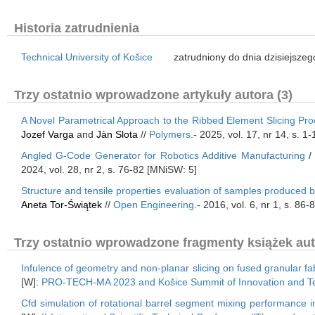
Historia zatrudnienia
Technical University of Košice
zatrudniony do dnia dzisiejszeg
Trzy ostatnio wprowadzone artykuły autora (3)
A Novel Parametrical Approach to the Ribbed Element Slicing Pro
Jozef Varga
and
Jàn Slota
//
Polymers
.- 2025, vol. 17, nr 14, s. 
Angled G-Code Generator for Robotics Additive Manufacturing
2024, vol. 28, nr 2, s. 76-82 [MNiSW: 5]
Structure and tensile properties evaluation of samples produced
Aneta Tor-Świątek
//
Open Engineering
.- 2016, vol. 6, nr 1, s. 86
Trzy ostatnio wprowadzone fragmenty książek aut
Infulence of geometry and non-planar slicing on fused granular fa
[W]:
PRO-TECH-MA 2023 and Košice Summit of Innovation and Te
Cfd simulation of rotational barrel segment mixing performance i