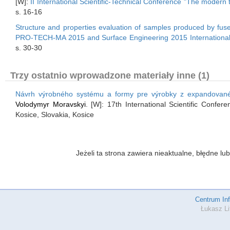
[W]:
II International Scientific-Technical Conference "The modern 
s. 16-16
Structure and properties evaluation of samples produced by fus
PRO-TECH-MA 2015 and Surface Engineering 2015 International Sci
s. 30-30
Trzy ostatnio wprowadzone materiały inne (1)
Návrh výrobného systému a formy pre výrobky z expandované
Volodymyr Moravskyi
. [W]: 17th International Scientific Conf
Kosice, Slovakia, Kosice
Jeżeli ta strona zawiera nieaktualne, błędne 
Centrum In
Łukasz Li