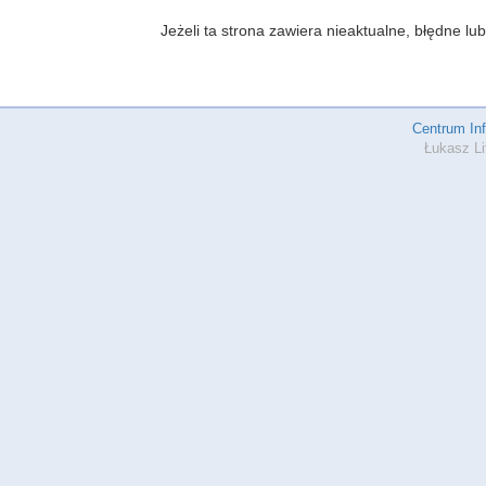
Jeżeli ta strona zawiera nieaktualne, błędne 
Centrum In
Łukasz Li