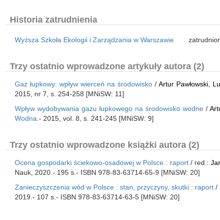
Historia zatrudnienia
Wyższa Szkoła Ekologii i Zarządzania w Warszawie
zatrudnio
Trzy ostatnio wprowadzone artykuły autora (2)
Gaz łupkowy: wpływ wierceń na środowisko
/
Artur Pawłowski
,
Lu
2015, nr 7, s. 254-258 [MNiSW: 11]
Wpływ wydobywania gazu łupkowego na środowisko wodne
/
Art
Wodna
.- 2015, vol. 8, s. 241-245 [MNiSW: 9]
Trzy ostatnio wprowadzone książki autora (2)
Ocena gospodarki ściekowo-osadowej w Polsce : raport
/ red.:
Ja
Nauk, 2020.- 195 s.- ISBN 978-83-63714-65-9 [MNiSW: 20]
Zanieczyszczenia wód w Polsce : stan, przyczyny, skutki : raport
/ 
2019.- 107 s.- ISBN 978-83-63714-63-5 [MNiSW: 20]