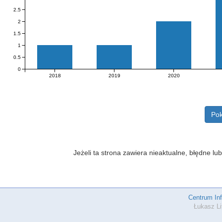
2.5
2
1.5
1
0.5
0
2018
2019
2020
Pok
Jeżeli ta strona zawiera nieaktualne, błędne 
Centrum In
Łukasz Li