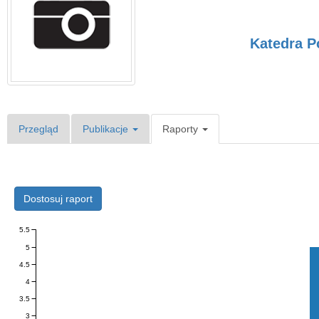
Katedra P
Przegląd
Publikacje
Raporty
Dostosuj raport
5.5
5
4.5
4
3.5
3