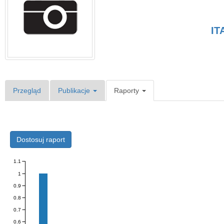
IT
Przegląd
Publikacje
Raporty
Dostosuj raport
1.1
1
0.9
0.8
0.7
0.6