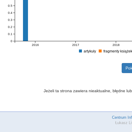
0.5
0.4
0.3
0.2
0.1
0
2016
2017
2018
artykuły
fragmenty książe
Pok
Jeżeli ta strona zawiera nieaktualne, błędne 
Centrum In
Łukasz Li