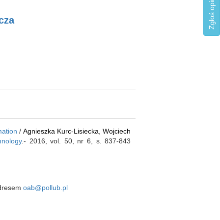
cza
mation
/
Agnieszka Kurc-Lisiecka
,
Wojciech
hnology
.- 2016, vol. 50, nr 6, s. 837-843
 adresem
oab@pollub.pl