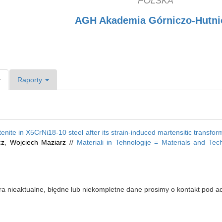
POLSKA
AGH Akademia Górniczo-Hutni
Raporty
nite in X5CrNi18-10 steel after its strain-induced martensitic transfor
cz
,
Wojciech Maziarz
//
Materiali in Tehnologije = Materials and Tec
iera nieaktualne, błędne lub niekompletne dane prosimy o kontakt pod