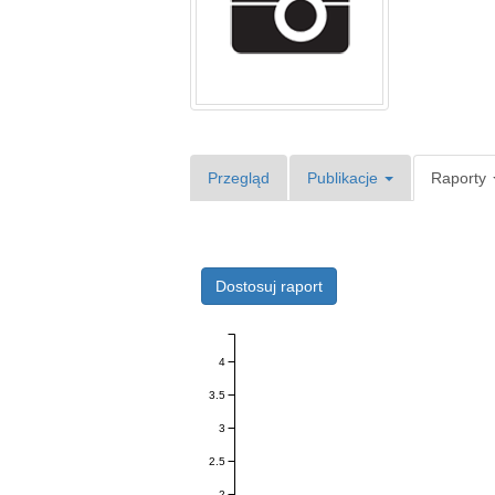
Przegląd
Publikacje
Raporty
Dostosuj raport
4
3.5
3
2.5
2