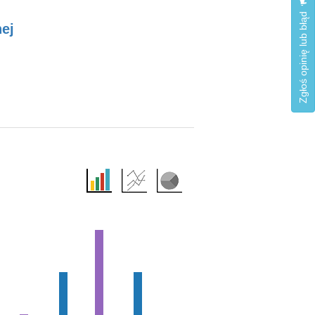
Zgłoś opinię lub błąd
ej