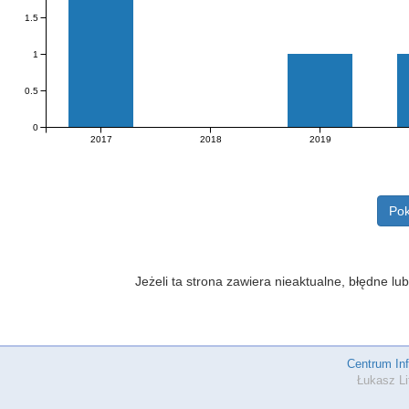
1.5
1
0.5
0
2017
2018
2019
Pok
Jeżeli ta strona zawiera nieaktualne, błędne 
Centrum In
Łukasz Li