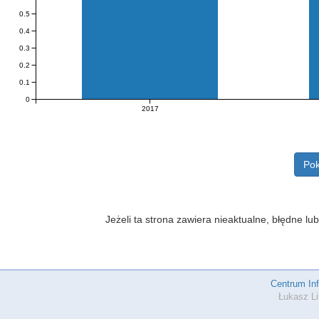
0.5
0.4
0.3
0.2
0.1
0
2017
Pok
Jeżeli ta strona zawiera nieaktualne, błędne 
Centrum In
Łukasz Li