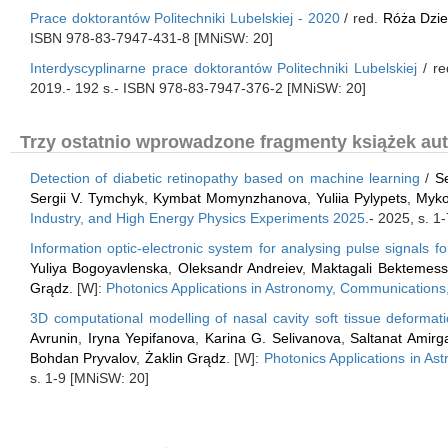
Prace doktorantów Politechniki Lubelskiej - 2020
/ red.
Róża Dzie
ISBN 978-83-7947-431-8 [MNiSW: 20]
Interdyscyplinarne prace doktorantów Politechniki Lubelskiej
/ re
2019.- 192 s.- ISBN 978-83-7947-376-2 [MNiSW: 20]
Trzy ostatnio wprowadzone fragmenty książek aut
Detection of diabetic retinopathy based on machine learning
/
Se
Sergii V. Tymchyk
,
Kymbat Momynzhanova
,
Yuliia Pylypets
,
Myko
Industry, and High Energy Physics Experiments 2025
.- 2025, s. 1
Information optic-electronic system for analysing pulse signals f
Yuliya Bogoyavlenska
,
Oleksandr Andreiev
,
Maktagali Bektemess
Grądz
. [W]:
Photonics Applications in Astronomy, Communications
3D computational modelling of nasal cavity soft tissue deformati
Avrunin
,
Iryna Yepifanova
,
Karina G. Selivanova
,
Saltanat Amirg
Bohdan Pryvalov
,
Żaklin Grądz
. [W]:
Photonics Applications in A
s. 1-9 [MNiSW: 20]