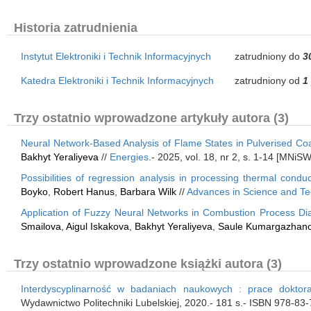
Historia zatrudnienia
Instytut Elektroniki i Technik Informacyjnych
zatrudniony do
3
Katedra Elektroniki i Technik Informacyjnych
zatrudniony od
1
Trzy ostatnio wprowadzone artykuły autora (3)
Neural Network-Based Analysis of Flame States in Pulverised C
Bakhyt Yeraliyeva
//
Energies
.- 2025, vol. 18, nr 2, s. 1-14 [MNiS
Possibilities of regression analysis in processing thermal cond
Boyko
,
Robert Hanus
,
Barbara Wilk
//
Advances in Science and Te
Application of Fuzzy Neural Networks in Combustion Process Di
Smailova
,
Aigul Iskakova
,
Bakhyt Yeraliyeva
,
Saule Kumargazhan
Trzy ostatnio wprowadzone książki autora (3)
Interdyscyplinarność w badaniach naukowych : prace doktoran
Wydawnictwo Politechniki Lubelskiej, 2020.- 181 s.- ISBN 978-8