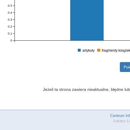
0.5
0.4
0.3
0.2
0.1
0
artykuły
fragmenty książe
Pok
Jeżeli ta strona zawiera nieaktualne, błędne 
Centrum In
Łukasz Li