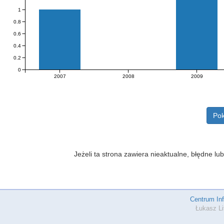
1
0.8
0.6
0.4
0.2
0
2007
2008
2009
Pok
Jeżeli ta strona zawiera nieaktualne, błędne 
Centrum In
Łukasz Li