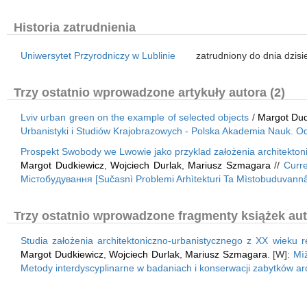
Historia zatrudnienia
Uniwersytet Przyrodniczy w Lublinie
zatrudniony do dnia dzisi
Trzy ostatnio wprowadzone artykuły autora (2)
Lviv urban green on the example of selected objects
/
Margot Dud
Urbanistyki i Studiów Krajobrazowych - Polska Akademia Nauk. Od
Prospekt Swobody we Lwowie jako przyklad założenia architektoni
Margot Dudkiewicz
,
Wojciech Durlak
,
Mariusz Szmagara
//
Curre
Містобудування [Sučasnì Problemi Arhìtekturi Ta Mìstobuduvann
Trzy ostatnio wprowadzone fragmenty książek aut
Studia założenia architektoniczno-urbanistycznego z XX wieku 
Margot Dudkiewicz
,
Wojciech Durlak
,
Mariusz Szmagara
. [W]:
Mìž
Metody interdyscyplinarne w badaniach i konserwacji zabytków archi