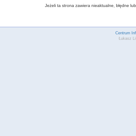
Jeżeli ta strona zawiera nieaktualne, błędne 
Centrum In
Łukasz Li