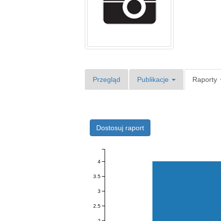
Przegląd
Publikacje
Raporty
Dostosuj raport
4
3.5
3
2.5
2