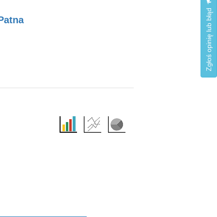
Zgłoś opinię lub błąd
 Patna