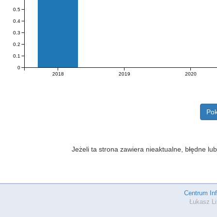
0.5
0.4
0.3
0.2
0.1
0
2018
2019
2020
Pok
Jeżeli ta strona zawiera nieaktualne, błędne 
Centrum In
Łukasz Li