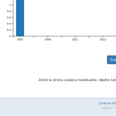
1
0.8
0.6
0.4
0.2
0
2007
2009
2011
2013
Pok
Jeżeli ta strona zawiera nieaktualne, błędne 
Centrum In
Łukasz Li