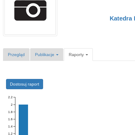
Katedra 
Przegląd
Publikacje
Raporty
Dostosuj raport
2.2
2
1.8
1.6
1.4
1.2