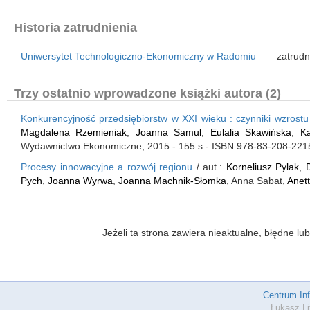
Historia zatrudnienia
Uniwersytet Technologiczno-Ekonomiczny w Radomiu
zatrudn
Trzy ostatnio wprowadzone książki autora (2)
Konkurencyjność przedsiębiorstw w XXI wieku : czynniki wzrostu
Magdalena Rzemieniak
,
Joanna Samul
,
Eulalia Skawińska
,
K
Wydawnictwo Ekonomiczne, 2015.- 155 s.- ISBN 978-83-208-221
Procesy innowacyjne a rozwój regionu
/ aut.:
Korneliusz Pylak
,
Pych
,
Joanna Wyrwa
,
Joanna Machnik-Słomka
, Anna Sabat,
Anet
Jeżeli ta strona zawiera nieaktualne, błędne 
Centrum In
Łukasz Li