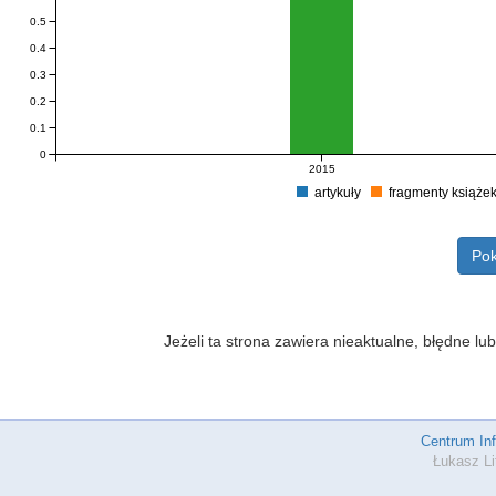
0.5
0.4
0.3
0.2
0.1
0
2015
artykuły
fragmenty książe
Pok
Jeżeli ta strona zawiera nieaktualne, błędne 
Centrum In
Łukasz Li