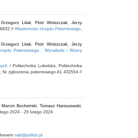
:
Grzegorz Litak
,
Piotr Wolszczak
,
Jerzy
46832 //
Wiadomości Urzędu Patentowego
,
:
Grzegorz Litak
,
Piotr Wolszczak
,
Jerzy
Urzędu Patentowego : Wynalazki i Wzory
nych
/ Politechnika Lubelska, Politechnika
 ; Nr zgłoszenia patentowego A1 432554 //
,
Marcin Bocheński
,
Tomasz Haniszewski
,
tego 2024 - 29 lutego 2024
 adresem
oab@pollub.pl