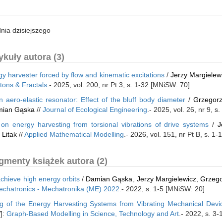
nia dzisiejszego
kuły autora (3)
y harvester forced by flow and kinematic excitations
/
Jerzy Margielew
tons & Fractals
.- 2025, vol. 200, nr Pt 3, s. 1-32 [MNiSW: 70]
aero-elastic resonator: Effect of the bluff body diameter
/
Grzegorz
ian Gąska
//
Journal of Ecological Engineering
.- 2025, vol. 26, nr 9, 
on energy harvesting from torsional vibrations of drive systems
/
J
 Litak
//
Applied Mathematical Modelling
.- 2026, vol. 151, nr Pt B, s. 1
gmenty książek autora (2)
achieve high energy orbits
/
Damian Gąska
,
Jerzy Margielewicz
,
Grzego
Mechatronics - Mechatronika (ME) 2022
.- 2022, s. 1-5 [MNiSW: 20]
ng of the Energy Harvesting Systems from Vibrating Mechanical Devi
W]:
Graph-Based Modelling in Science, Technology and Art
.- 2022, s. 3