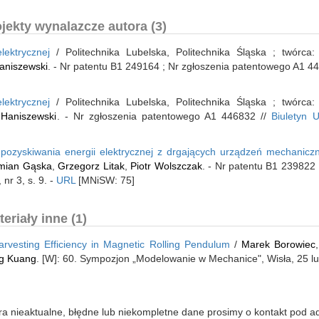
jekty wynalazcze autora (3)
lektrycznej
/ Politechnika Lubelska, Politechnika Śląska ; twórca
aniszewski
. - Nr patentu B1 249164 ; Nr zgłoszenia patentowego A1 4
lektrycznej
/ Politechnika Lubelska, Politechnika Śląska ; twórca
Haniszewski
. - Nr zgłoszenia patentowego A1 446832 //
Biuletyn 
pozyskiwania energii elektrycznej z drgających urządzeń mechanicz
mian Gąska
,
Grzegorz Litak
,
Piotr Wolszczak
. - Nr patentu B1 239822
 nr 3, s. 9. -
URL
[MNiSW: 75]
riały inne (1)
arvesting Efficiency in Magnetic Rolling Pendulum
/
Marek Borowiec
g Kuang
. [W]: 60. Sympozjon „Modelowanie w Mechanice", Wisła, 25 lu
iera nieaktualne, błędne lub niekompletne dane prosimy o kontakt pod