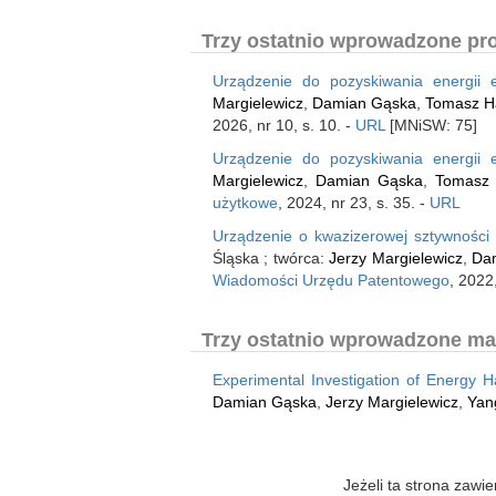
Trzy ostatnio wprowadzone pro
Urządzenie do pozyskiwania energii e
Margielewicz
,
Damian Gąska
,
Tomasz H
2026, nr 10, s. 10. -
URL
[MNiSW: 75]
Urządzenie do pozyskiwania energii e
Margielewicz
,
Damian Gąska
,
Tomasz 
użytkowe
, 2024, nr 23, s. 35. -
URL
Urządzenie o kwazizerowej sztywności 
Śląska ; twórca:
Jerzy Margielewicz
,
Da
Wiadomości Urzędu Patentowego
, 2022,
Trzy ostatnio wprowadzone mate
Experimental Investigation of Energy H
Damian Gąska
,
Jerzy Margielewicz
,
Yan
Jeżeli ta strona zaw