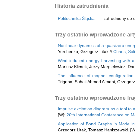
Historia zatrudnienia
Politechnika Śląska
zatrudniony do d
Trzy ostatnio wprowadzone arty
Nonlinear dynamics of a quasizero energ
Yurchenko
,
Grzegorz Litak
//
Chaos, Soli
Wind induced energy harvesting with an 
Mariusz Klimek
,
Jerzy Margielewicz
,
Dam
The influence of magnet configuration 
Trigona
,
Suhail Ahmed Almani
,
Grzegorz
Trzy ostatnio wprowadzone fra
Impulse excitation diagram as a tool to 
[W]:
20th International Conference on 
Application of Bond Graphs in Modelli
Grzegorz Litak
,
Tomasz Haniszewski
. [