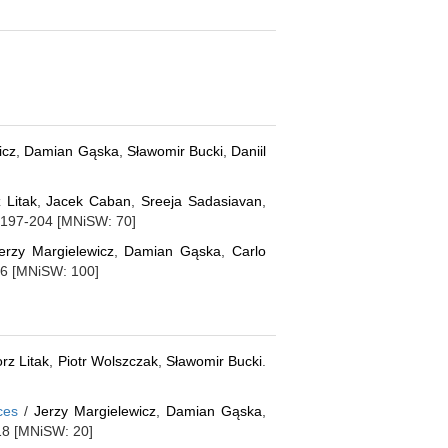
icz
,
Damian Gąska
,
Sławomir Bucki
,
Daniil
 Litak
,
Jacek Caban
,
Sreeja Sadasiavan
,
s. 197-204 [MNiSW: 70]
erzy Margielewicz
,
Damian Gąska
,
Carlo
-16 [MNiSW: 100]
rz Litak
,
Piotr Wolszczak
,
Sławomir Bucki
.
ces
/
Jerzy Margielewicz
,
Damian Gąska
,
-18 [MNiSW: 20]