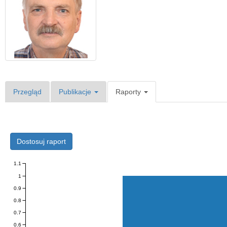
Przegląd
Publikacje
Raporty
Dostosuj raport
1.1
1
0.9
0.8
0.7
0.6