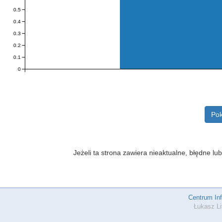
0.5
0.4
0.3
0.2
0.1
0
Pok
Jeżeli ta strona zawiera nieaktualne, błędne 
Centrum In
Łukasz Li