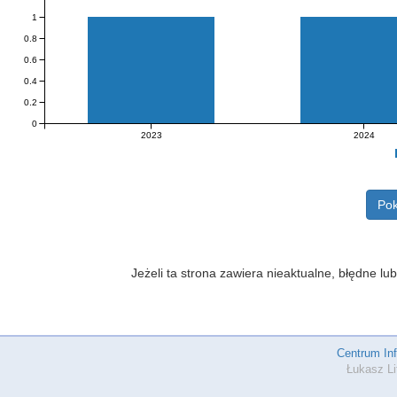
1
0.8
0.6
0.4
0.2
0
2023
2024
Pok
Jeżeli ta strona zawiera nieaktualne, błędne 
Centrum In
Łukasz Li