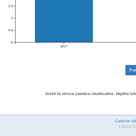
1.5
1
0.5
0
2017
Pok
Jeżeli ta strona zawiera nieaktualne, błędne 
Centrum In
Łukasz Li