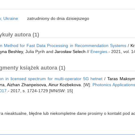
v, Ukraine
zatrudniony do dnia dzisiejszego
kuły autora (1)
ion Method for Fast Data Processing in Recommendation Systems
/
Kr
yna Beshley
, Julia Pyrih and
Jarosław Selech
//
Energies
.- 2021, vol. 
gmenty książek autora (1)
ion in licensed spectrum for multi-operator 5G hetnet
/
Taras Maksy
yra
,
Aizhan Zhanpeisova
,
Ainur Kozbekova
. [W]:
Photonics Application
2017
.- 2017, s. 1724-1729 [MNiSW: 15]
iera nieaktualne, błędne lub niekompletne dane prosimy o kontakt pod