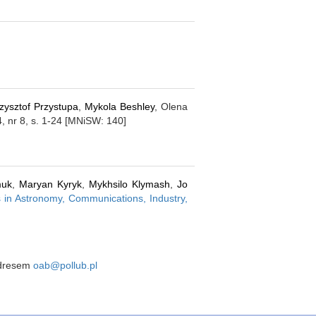
zysztof Przystupa
,
Mykola Beshley
, Olena
14, nr 8, s. 1-24 [MNiSW: 140]
muk
,
Maryan Kyryk
,
Mykhsilo Klymash
,
Jo
s in Astronomy, Communications, Industry,
 adresem
oab@pollub.pl