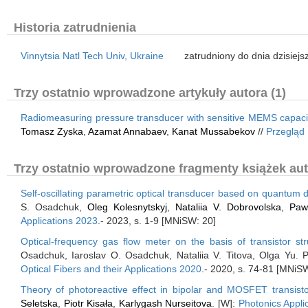
Historia zatrudnienia
Vinnytsia Natl Tech Univ, Ukraine
zatrudniony do dnia dzisiej
Trzy ostatnio wprowadzone artykuły autora (1)
Radiomeasuring pressure transducer with sensitive MEMS capaci
Tomasz Zyska
,
Azamat Annabaev
,
Kanat Mussabekov
//
Przegląd 
Trzy ostatnio wprowadzone fragmenty książek aut
Self-oscillating parametric optical transducer based on quantum d
S. Osadchuk,
Oleg Kolesnytskyj
,
Nataliia V. Dobrovolska
,
Paw
Applications 2023
.- 2023, s. 1-9 [MNiSW: 20]
Optical-frequency gas flow meter on the basis of transistor stru
Osadchuk, Iaroslav O. Osadchuk, Nataliia V. Titova, Olga Yu. 
Optical Fibers and their Applications 2020
.- 2020, s. 74-81 [MNiS
Theory of photoreactive effect in bipolar and MOSFET transist
Seletska
,
Piotr Kisała
,
Karlygash Nurseitova
. [W]:
Photonics Appli