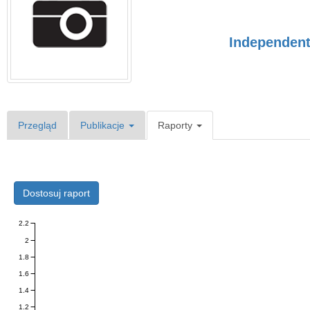
Independent 
Przegląd
Publikacje
Raporty
Dostosuj raport
2.2
2
1.8
1.6
1.4
1.2