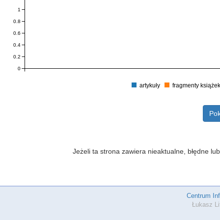
1
0.8
0.6
0.4
0.2
0
artykuły
fragmenty książe
Pok
Jeżeli ta strona zawiera nieaktualne, błędne 
Centrum In
Łukasz Li