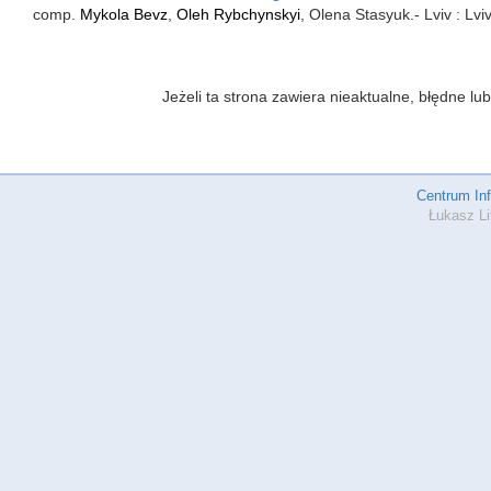
comp.
Mykola Bevz
,
Oleh Rybchynskyi
, Olena Stasyuk.- Lviv : Lv
Jeżeli ta strona zawiera nieaktualne, błędne 
Centrum In
Łukasz Li