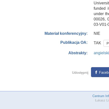
Univers
funded i
under th
00026, 
03-V01-
NIE
Materiał konferencyjny:
Publikacja OA:
TAK
P
angielsk
Abstrakty:
Faceb
Udostępnij
Centrum In
Łukasz Li