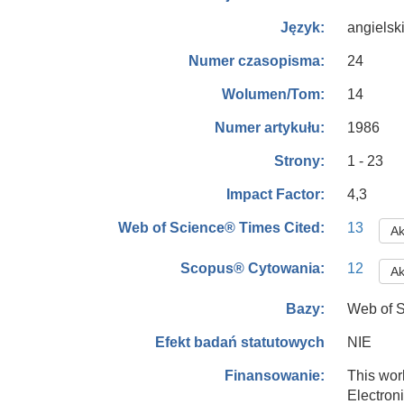
angielsk
Język:
24
Numer czasopisma:
14
Wolumen/Tom:
1986
Numer artykułu:
1 - 23
Strony:
4,3
Impact Factor:
13
Web of Science® Times Cited:
Ak
12
Scopus® Cytowania:
Ak
Web of S
Bazy:
NIE
Efekt badań statutowych
This wor
Finansowanie:
Electro