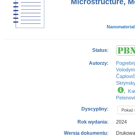
Microstructure, M
Nanomaterials
Status:
Pogrebn
Autorzy:
Volodymy
Čaplovič
Skrynsk
,
Ka
Pelenovi
Dyscypliny:
Pokaż 
2024
Rok wydania:
Drukowa
Wersja dokumentu: