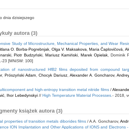
o dnia dzisiejszego
kuły autora (3)
sive Study of Microstructure, Mechanical Properties, and Wear Resi
itlana O. Borba-Pogrebnjak
,
Olga V. Maksakova
,
Maria Čaplovičová
,
Al
narski
,
Piotr Budzyński
,
Mariusz Kamiński
,
Marek Opielak
, Dominik F
. 1-23 [MNiSW: 100]
ization of nanostructured HfB2 films deposited from compound targ
or
,
Prószyński Adam
,
Chocyk Dariusz
,
Alexander A. Goncharov
,
Andre
ulticomponent and high-entropy transition metal nitride films
/
Alexande
wić
,
Ihor Lebedynskyi
//
High Temperature Material Processes
.- 2018, v
gmenty książek autora (3)
l properties of transition metals diborides films
/ A.A. Goncharov,
Andr
rence ION Implantation and Other Applications of IONS and Electrons 