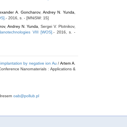
exander A. Goncharov
,
Andrey N. Yunda
,
OS]
.- 2016, s. - [MNiSW: 15]
rov
,
Andrey N. Yunda
, Sergei V. Plotnikov,
Nanotechnologies VIII [WOS]
.- 2016, s. -
 implantation by negative ion Au
/
Artem A.
 Conference Nanomaterials : Applications &
 adresem
oab@pollub.pl