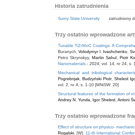
Historia zatrudnienia
Sumy State University
zatrudniony d
Trzy ostatnio wprowadzone arty
Tunable TiZrMoC Coatings: A Comprehen
Buranych,
Volodymyr I. Ivashchenko
,
Sv
Petro Skrynskyy,
Martin Sahul
,
Piotr Ko
Nanomaterials
.- 2024, vol. 14, nr 24, s
Mechanical and tribological character
Pogrebnjak
,
Budzyński Piotr
,
Shelest Ig
vol. 2, nr 4, s. 1-10 [MNiSW: 20]
Structural features of the formation of m
Andrey N. Yunda
,
Igor Shelest
,
Antoni Ś
Trzy ostatnio wprowadzone fra
Effect of structure on physico- mechanica
Rogalski
. [W]:
11-th International Confe