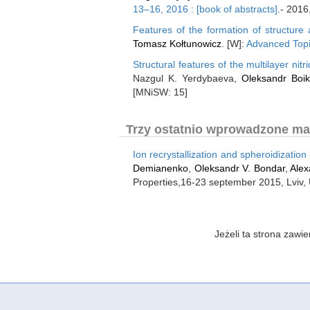
13–16, 2016 : [book of abstracts]
.- 2016
Features of the formation of structure 
Tomasz Kołtunowicz
. [W]:
Advanced Topic
Structural features of the multilayer nit
Nazgul K. Yerdybaeva,
Oleksandr Boi
[MNiSW: 15]
Trzy ostatnio wprowadzone mate
Ion recrystallization and spheroidizati
Demianenko
,
Oleksandr V. Bondar
,
Alex
Properties,16-23 september 2015, Lviv,
Jeżeli ta strona zaw