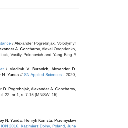
stance
/ Alexander Pogrebnjak, Volodymyr
exander A. Goncharov
, Alexei Onoprienko,
lock, Vasiliy Pelenovich and Yang Bing //
et
/
Vladimir V. Buranich
,
Alexander D.
y N. Yunda
//
SN Applied Sciences
.- 2020,
r D. Pogrebnjak
,
Alexander A. Goncharov
,
ol. 22, nr 1, s. 7-15 [MNiSW: 15]
ey N. Yunda
,
Henryk Komsta
,
Przemysław
- ION 2016, Kazimierz Dolny, Poland, June