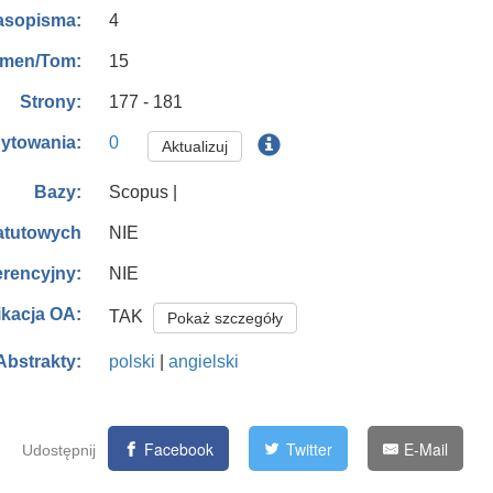
4
asopisma:
15
men/Tom:
177 - 181
Strony:
0
ytowania:
Aktualizuj
Scopus |
Bazy:
NIE
tatutowych
NIE
erencyjny:
ikacja OA:
TAK
Pokaż szczegóły
polski
|
angielski
Abstrakty:
Facebook
Twitter
E-Mail
Udostępnij