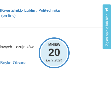
wartalnik].- Lublin : Politechnika
Zgłoś opinię lub błąd
 (on-line)
MNiSW
dowych czujników
20
Lista 2024
,
Boyko Oksana
,