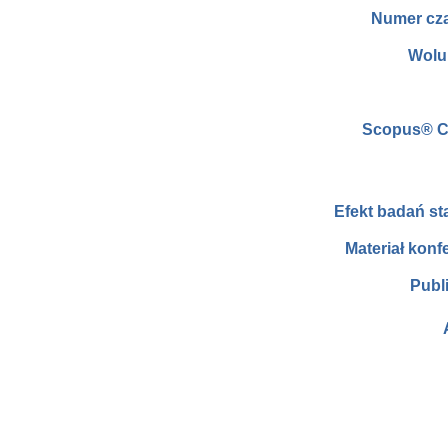
Numer cz
Wolu
Scopus® C
Efekt badań s
Materiał konf
Publ