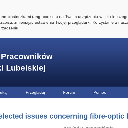
ywane ciasteczkami (ang. cookies) na Twoim urządzeniu w celu lepszego
zapisu, zmieniając ustawienia Twojej przeglądarki. Korzystanie z nasz
rządzeniu.
e Pracowników
ki Lubelskiej
ukaj
Przeglądaj
Forum
Pomoc
elected issues concerning fibre-optic