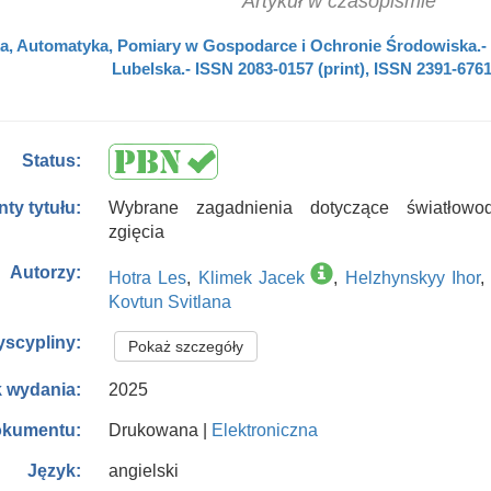
Artykuł w czasopiśmie
a, Automatyka, Pomiary w Gospodarce i Ochronie Środowiska.- [K
Lubelska.- ISSN 2083-0157 (print), ISSN 2391-6761
Status:
Wybrane zagadnienia dotyczące światłowo
nty tytułu:
zgięcia
Autorzy:
Hotra Les
,
Klimek Jacek
,
Helzhynskyy Ihor
Kovtun Svitlana
yscypliny:
Pokaż szczegóły
2025
 wydania:
Drukowana |
Elektroniczna
okumentu:
angielski
Język: