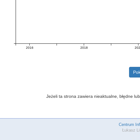
2016
2018
20
Pok
Jeżeli ta strona zawiera nieaktualne, błędne 
Centrum In
Łukasz Li