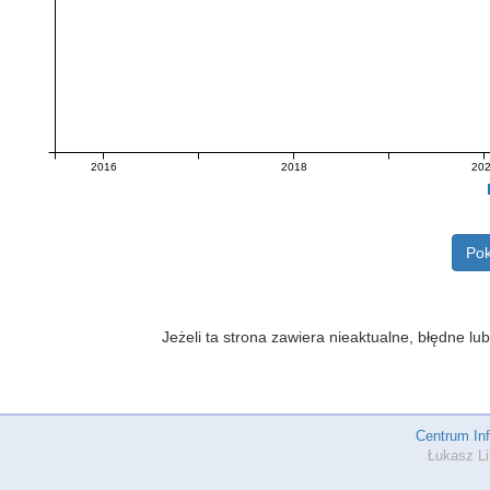
2016
2018
20
Pok
Jeżeli ta strona zawiera nieaktualne, błędne 
Centrum In
Łukasz Li