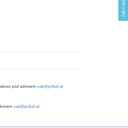
mailowo pod adresem
oab@pollub.pl
 adresem
oab@pollub.pl