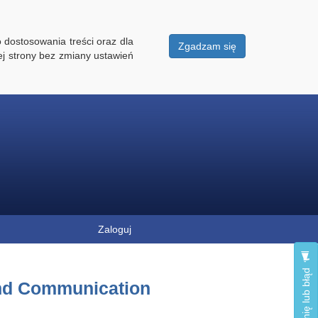
 dostosowania treści oraz dla
Zgadzam się
ej strony bez zmiany ustawień
Zaloguj
Zgłoś opinię lub błąd
nd Communication