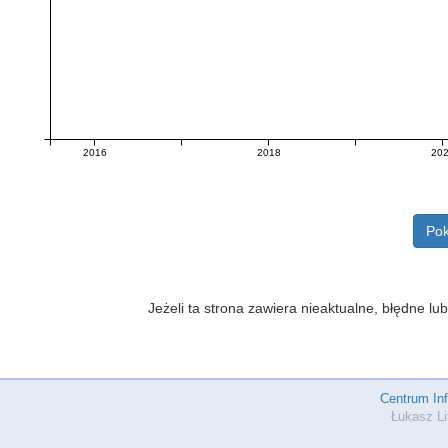
2016
2018
20
Pok
Jeżeli ta strona zawiera nieaktualne, błędne 
Centrum In
Łukasz Li