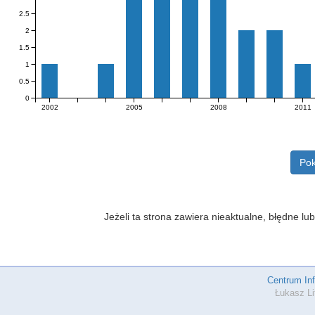
2.5
2
1.5
1
0.5
0
2002
2005
2008
2011
Pok
Jeżeli ta strona zawiera nieaktualne, błędne 
Centrum In
Łukasz Li